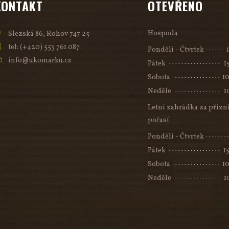
KONTAKT
OTEVŘENO
Hospoda
Slezská 86, Rohov 747 25
tel: (+420) 553 761 087
Pondělí - Čtvrtek
info@ukomarku.cz
Pátek
1
Sobota
10
Neděle
1
Letní zahrádka za přízn
počasí
Pondělí - Čtvrtek
Pátek
1
Sobota
10
Neděle
1