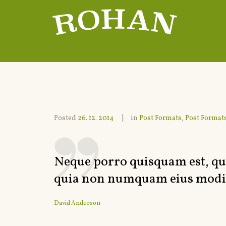
Posted
26. 12. 2014
in
Post Formats
,
Post Format
Neque porro quisquam est, qui 
quia non numquam eius modi
David Anderson