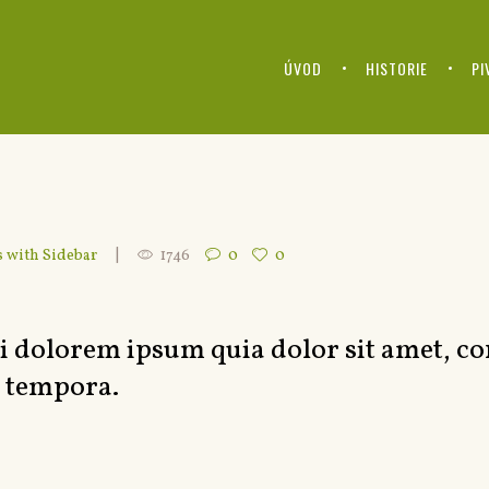
ÚVOD
HISTORIE
PI
s with Sidebar
1746
0
0
dolorem ipsum quia dolor sit amet, cons
 tempora.