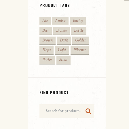
PRODUCT TAGS
Ale
Amber
Barley
Beer
Blonde
Bottle
Brown
Dark
Golden
Hops
Light
Pilsener
Porter
Stout
FIND PRODUCT