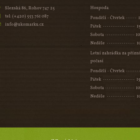
Hospoda
Slezská 86, Rohov 747 25
tel: (+420) 553 761 087
Pondělí - Čtvrtek
info@ukomarku.cz
Pátek
1
Sobota
10
Neděle
1
Letní zahrádka za přízn
počasí
Pondělí - Čtvrtek
Pátek
1
Sobota
10
Neděle
1