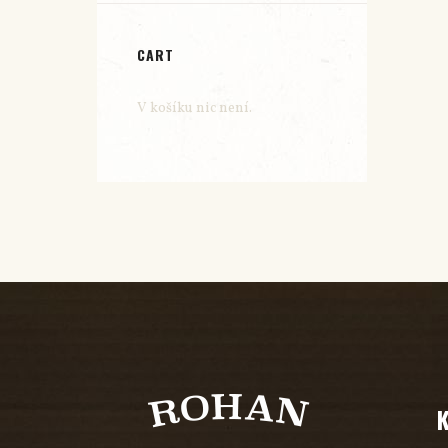
CART
V košíku nic není.