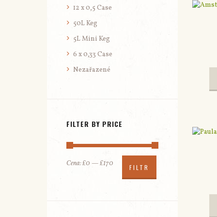
12 x 0,5 Case
50L Keg
5L Mini Keg
6 x 0,33 Case
Nezařazené
FILTER BY PRICE
Minimální
Maximální
Cena:
£0
—
£170
FILTR
cena
cena