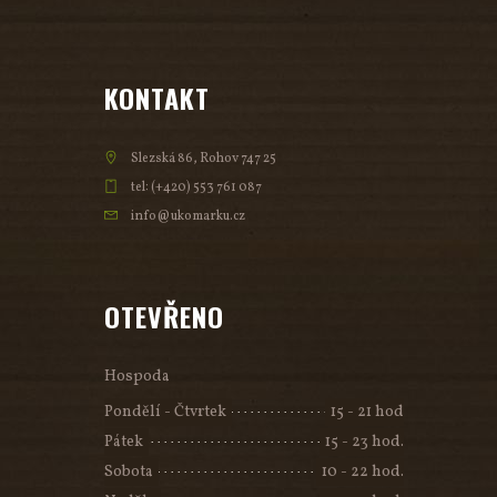
KONTAKT
Slezská 86, Rohov 747 25
tel: (+420) 553 761 087
info@ukomarku.cz
OTEVŘENO
Hospoda
Pondělí - Čtvrtek
15 - 21 hod
Pátek
15 - 23 hod.
Sobota
10 - 22 hod.