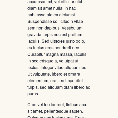
accumsan mi, vel efficitur nibh
diam sit amet nulla. In hac
habitasse platea dictumst.
Suspendisse sollicitudin vitae
sem non dapibus. Vestibulum
gravida turpis nec est pretium
iaculis. Sed ultricies justo odio,
eu luctus eros hendrerit nec.
Curabitur magna massa, iaculis
in scelerisque a, volutpat ut
lectus. Integer vitae aliquam leo.
Ut vulputate, libero et ornare
elementum, erat leo imperdiet
turpis, sed aliquam diam libero ac
purus.
Cras vel leo laoreet, finibus arcu
sit amet, pellentesque sapien.
Quisque nec luctus urna. Cras