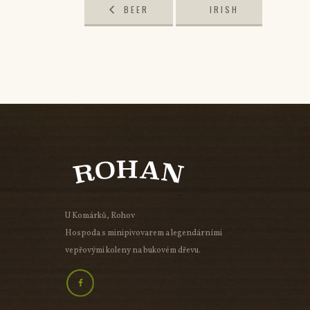
BEER
IRISH
CONTEST
PUB
WEEKEND
U Komárků, Rohov
Hospoda s minipivovarem a legendárními
vepřovými koleny na bukovém dřevu.