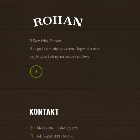
U Komárků, Rohov
Hospoda s minipivovarem a legendárními
vepřovými koleny na bukovém dřevu.
KONTAKT
Slezská 86, Rohov 747 25
tel: (+420) 553 761 087