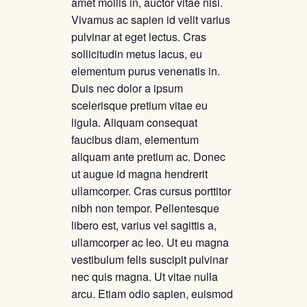
amet mollis in, auctor vitae nisi.
Vivamus ac sapien id velit varius
pulvinar at eget lectus. Cras
sollicitudin metus lacus, eu
elementum purus venenatis in.
Duis nec dolor a ipsum
scelerisque pretium vitae eu
ligula. Aliquam consequat
faucibus diam, elementum
aliquam ante pretium ac. Donec
ut augue id magna hendrerit
ullamcorper. Cras cursus porttitor
nibh non tempor. Pellentesque
libero est, varius vel sagittis a,
ullamcorper ac leo. Ut eu magna
vestibulum felis suscipit pulvinar
nec quis magna. Ut vitae nulla
arcu. Etiam odio sapien, euismod