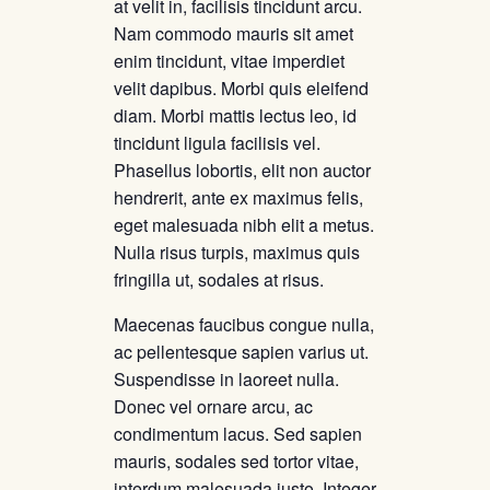
at velit in, facilisis tincidunt arcu.
Nam commodo mauris sit amet
enim tincidunt, vitae imperdiet
velit dapibus. Morbi quis eleifend
diam. Morbi mattis lectus leo, id
tincidunt ligula facilisis vel.
Phasellus lobortis, elit non auctor
hendrerit, ante ex maximus felis,
eget malesuada nibh elit a metus.
Nulla risus turpis, maximus quis
fringilla ut, sodales at risus.
Maecenas faucibus congue nulla,
ac pellentesque sapien varius ut.
Suspendisse in laoreet nulla.
Donec vel ornare arcu, ac
condimentum lacus. Sed sapien
mauris, sodales sed tortor vitae,
interdum malesuada justo. Integer