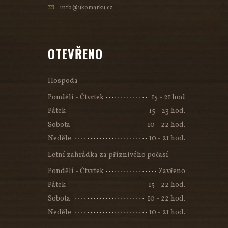
info@ukomarku.cz
OTEVŘENO
Hospoda
Pondělí - Čtvrtek
15 - 21 hod
Pátek
15 - 23 hod.
Sobota
10 - 22 hod.
Neděle
10 - 21 hod.
Letní zahrádka za příznivého počasí
Pondělí - Čtvrtek
Zavřeno
Pátek
15 - 22 hod.
Sobota
10 - 22 hod.
Neděle
10 - 21 hod.