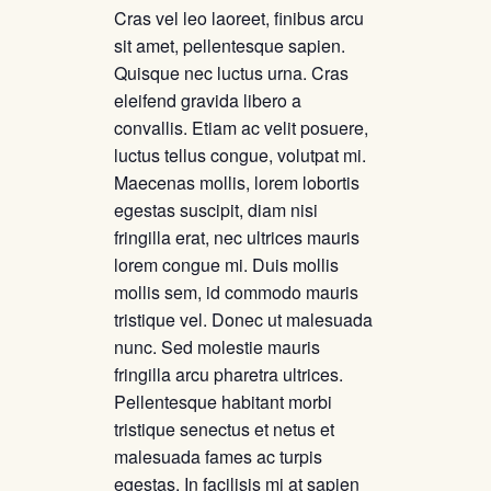
Cras vel leo laoreet, finibus arcu
sit amet, pellentesque sapien.
Quisque nec luctus urna. Cras
eleifend gravida libero a
convallis. Etiam ac velit posuere,
luctus tellus congue, volutpat mi.
Maecenas mollis, lorem lobortis
egestas suscipit, diam nisi
fringilla erat, nec ultrices mauris
lorem congue mi. Duis mollis
mollis sem, id commodo mauris
tristique vel. Donec ut malesuada
nunc. Sed molestie mauris
fringilla arcu pharetra ultrices.
Pellentesque habitant morbi
tristique senectus et netus et
malesuada fames ac turpis
egestas. In facilisis mi at sapien