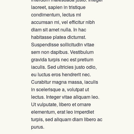
laoreet, sapien in tristique
condimentum, lectus mi
accumsan mi, vel efficitur nibh
diam sit amet nulla. In hac
habitasse platea dictumst.
Suspendisse sollicitudin vitae
sem non dapibus. Vestibulum
gravida turpis nec est pretium
iaculis. Sed ultricies justo odio,
eu luctus eros hendrerit nec.
Curabitur magna massa, iaculis
in scelerisque a, volutpat ut
lectus. Integer vitae aliquam leo.
Ut vulputate, libero et ornare
elementum, erat leo imperdiet
turpis, sed aliquam diam libero ac
purus.