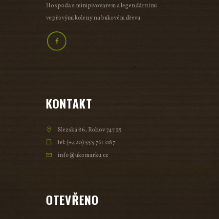
Hospoda s minipivovarem a legendárními
vepřovými koleny na bukovém dřevu.
KONTAKT
Slezská 86, Rohov 747 25
tel: (+420) 553 761 087
info@ukomarku.cz
OTEVŘENO