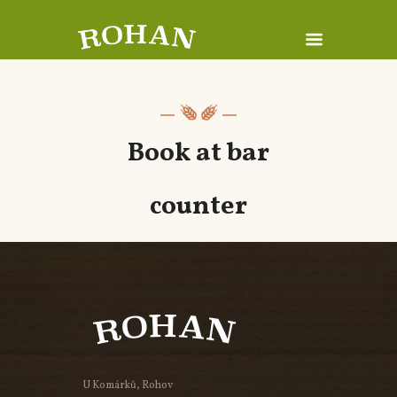
Book at bar
counter
U Komárků, Rohov