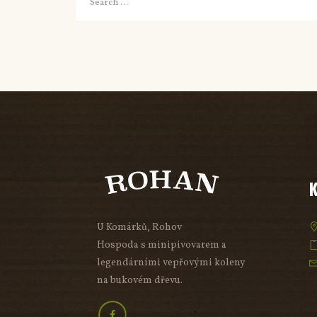
U Komárků, Rohov
Hospoda s minipivovarem a
legendárními vepřovými koleny
na bukovém dřevu.