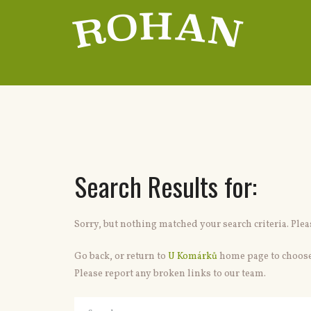
Search Results for:
Sorry, but nothing matched your search criteria. Ple
Go back, or return to
U Komárků
home page to choose
Please report any broken links to our team.