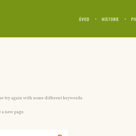
ÚVOD
HISTORIE
PI
ase try again with some different keywords.
 a new page.