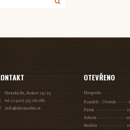
KONTAKT
OTEVŘENO
Hospoda
Slezská 86, Rohov 747 25
tel: (+420) 553 761 087
Pondělí - Čtvrtek
info@ukomarku.cz
Pátek
1
Sobota
10
Neděle
1